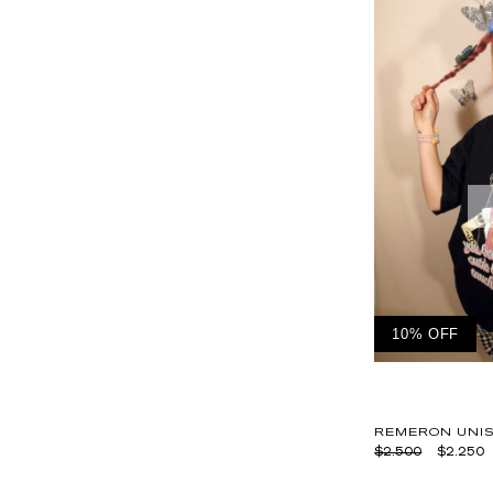
10% OFF
REMERON UNI
$2.500
$2.250